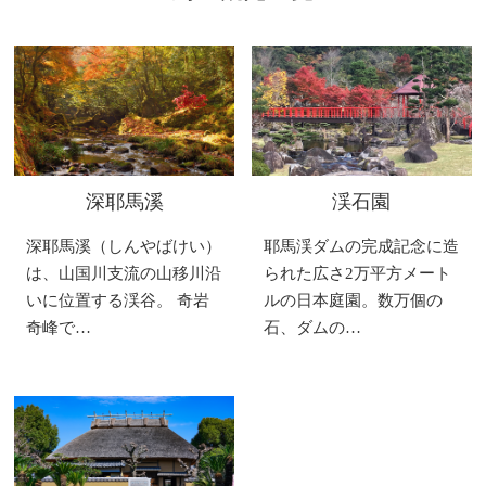
深耶馬溪
渓石園
深耶馬溪（しんやばけい）
耶馬渓ダムの完成記念に造
は、山国川支流の山移川沿
られた広さ2万平方メート
いに位置する渓谷。 奇岩
ルの日本庭園。数万個の
奇峰で…
石、ダムの…