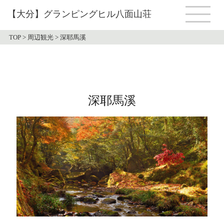
【大分】グランピングヒル八面山荘
TOP
>
周辺観光
>
深耶馬溪
深耶馬溪